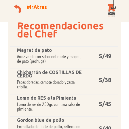
#Ir
Atras
Recomendaciones
del Chef
Magret de pato
S/49
Arroz verde con sabor del norte y magret
de pato (pechuga)
Chicharrón de COSTILLAS DE
CERDO
S/38
Papas doradas, camote dorado y zarza
criolla.
Lomo de RES a la Pimienta
S/45
Lomo de res de 250gr. con una salsa de
pimienta.
Gordon blue de pollo
Enrrollado de filete de pollo, relleno de
S/40